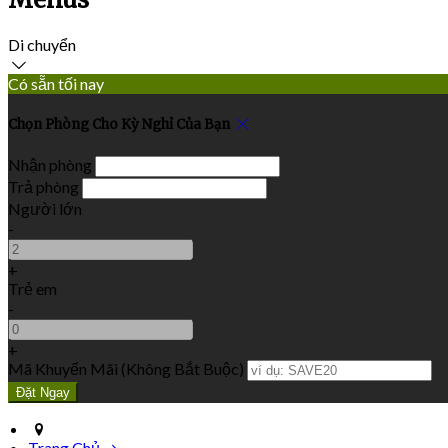
Di chuyển
Có sẵn tối nay
Chọn Phòng Cho Kỳ Nghỉ Của Bạn
Nhận phòng
Trả phòng
Người lớn
-
+
Trẻ em
-
+
Mã Khuyến Mãi
(
Không Bắt Buộc
)
Trang Chủ