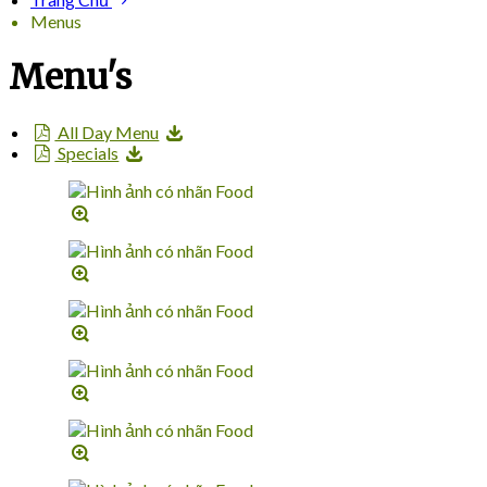
Menus
Menu's
All Day Menu
Specials