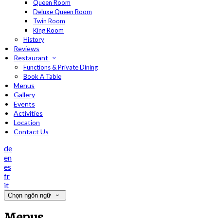
Queen Room
Deluxe Queen Room
Twin Room
King Room
History
Reviews
Restaurant
Functions & Private Dining
Book A Table
Menus
Gallery
Events
Activities
Location
Contact Us
de
en
es
fr
it
Chọn ngôn ngữ
Menus