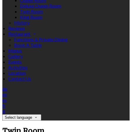
Queen Room
Deluxe Queen Room
Twin Room
King Room
History
Reviews
Restaurant
Functions & Private Dining
Book A Table
Menus
Gallery
Events
Activities
Location
Contact Us
de
en
es
fr
it
Select language
Twin Room