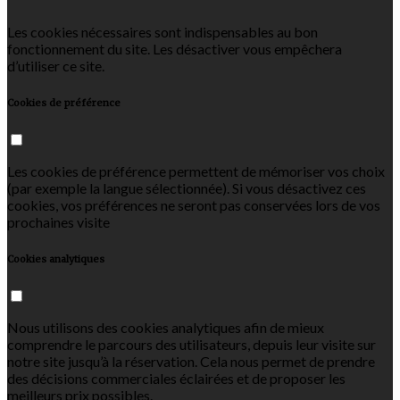
Les cookies nécessaires sont indispensables au bon
fonctionnement du site. Les désactiver vous empêchera
d’utiliser ce site.
Cookies de préférence
Les cookies de préférence permettent de mémoriser vos choix
(par exemple la langue sélectionnée). Si vous désactivez ces
cookies, vos préférences ne seront pas conservées lors de vos
prochaines visite
Cookies analytiques
Nous utilisons des cookies analytiques afin de mieux
comprendre le parcours des utilisateurs, depuis leur visite sur
notre site jusqu’à la réservation. Cela nous permet de prendre
des décisions commerciales éclairées et de proposer les
meilleurs prix possibles.